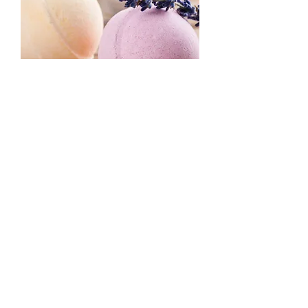
司
U
S
$
2
.
6
0
(Qty 500) / 7.5oz / Wholesale Ringed Bath
Bombs
價格
US$1,300.00
US$2.60
/
7.5oz
每
7
.
5
盎
司
U
S
$
2