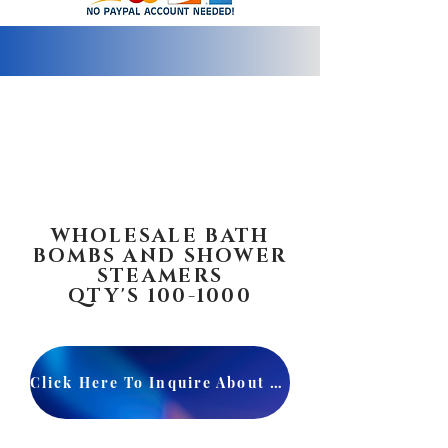
info@2bluediamonds.com
WHOLESALE BATH
BOMBS AND SHOWER
STEAMERS
QTY'S
100-1000
Click Here To Inquire About Qty's 1000