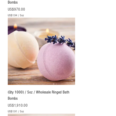
Bombs
價格
US$970.00
US$1.94
/
5oz
每
5
盎
司
U
S
$
1
.
9
4
(Qty 1000) / 5oz / Wholesale Ringed Bath
Bombs
價格
US$1,910.00
US$1.91
/
5oz
每