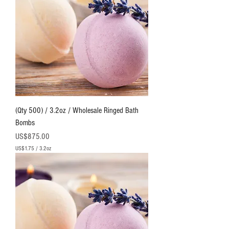
司
U
S
$
2
.
0
0
(Qty 500) / 3.2oz / Wholesale Ringed Bath
Bombs
價格
US$875.00
US$1.75
/
3.2oz
每
3
.
2
盎
司
U
S
$