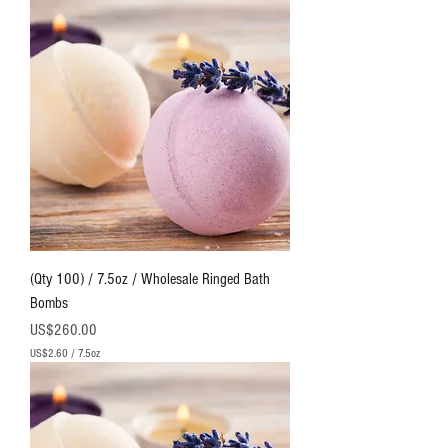
5
盎
司
U
S
$
1
.
9
1
(Qty 100) / 7.5oz / Wholesale Ringed Bath
Bombs
價格
US$260.00
US$2.60
/
7.5oz
每
7
.
5
盎