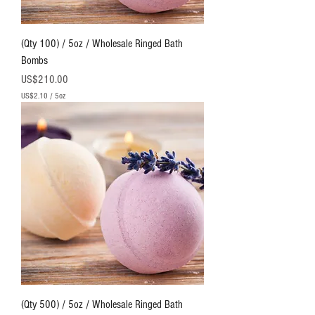
(Qty 100) / 5oz / Wholesale Ringed Bath
Bombs
價格
US$210.00
US$2.10
/
5oz
每
5
盎
司
U
S
$
2
.
1
0
(Qty 500) / 5oz / Wholesale Ringed Bath