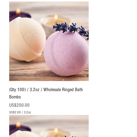
(Qty 100) / 3.2oz / Wholesale Ringed Bath
Bombs
價格
US$200.00
US$2.00
/
3.2oz
每
3
.
2
盎