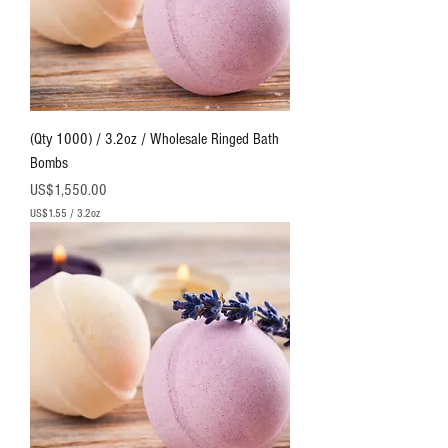
1
.
7
5
(Qty 1000) / 3.2oz / Wholesale Ringed Bath
Bombs
價格
US$1,550.00
US$1.55
/
3.2oz
每
3
.
2
盎
司
U
S
$
1
.
5
5